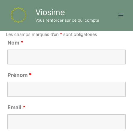
Aller
Viosime
au
contenu
Vous renforcer sur ce qui compte
Les champs marqués d’un
*
sont obligatoires
Nom
*
Prénom
*
Email
*